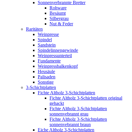
Sonnenverbrannte Bretter
Rohware
Besäumt
Silbergrau
Nut & Feder
Raritäten
Weinpresse
Spindel
Sandstein
Spindelinnengewinde
Weinpressunterteil
Fundamente
Weinpressbalkenkopf
Heusäule
Palisaden
Sonstige
3-Schichtplatten
Fichte Altholz 3-Schichtplatten
Fichte Altholz 3-Schichtplatten original
gehackt
Fichte Altholz 3-Schichtplatten
sonnenvebrannt grau
Fichte Altholz 3-Schichtplatten
sonnenvebrannt braun
Eiche Altholz 3-Schichtplatten