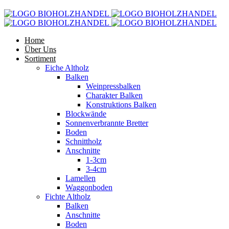
Home
Über Uns
Sortiment
Eiche Altholz
Balken
Weinpressbalken
Charakter Balken
Konstruktions Balken
Blockwände
Sonnenverbrannte Bretter
Boden
Schnittholz
Anschnitte
1-3cm
3-4cm
Lamellen
Waggonboden
Fichte Altholz
Balken
Anschnitte
Boden