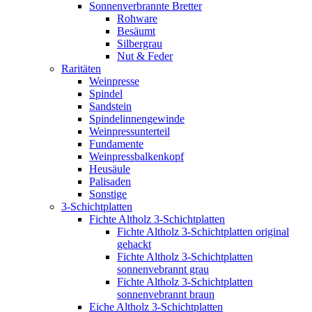
Sonnenverbrannte Bretter
Rohware
Besäumt
Silbergrau
Nut & Feder
Raritäten
Weinpresse
Spindel
Sandstein
Spindelinnengewinde
Weinpressunterteil
Fundamente
Weinpressbalkenkopf
Heusäule
Palisaden
Sonstige
3-Schichtplatten
Fichte Altholz 3-Schichtplatten
Fichte Altholz 3-Schichtplatten original
gehackt
Fichte Altholz 3-Schichtplatten
sonnenvebrannt grau
Fichte Altholz 3-Schichtplatten
sonnenvebrannt braun
Eiche Altholz 3-Schichtplatten