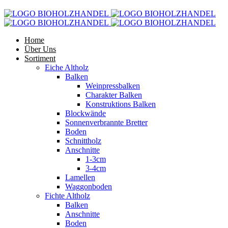
Home
Über Uns
Sortiment
Eiche Altholz
Balken
Weinpressbalken
Charakter Balken
Konstruktions Balken
Blockwände
Sonnenverbrannte Bretter
Boden
Schnittholz
Anschnitte
1-3cm
3-4cm
Lamellen
Waggonboden
Fichte Altholz
Balken
Anschnitte
Boden